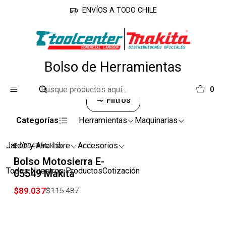
ENVÍOS A TODO CHILE
Inicio
Accesorios
Bolso de Herramientas
Bolso de Herramientas
0
Filtros
Categorías
Herramientas
Maquinarias
Jardín y Aire Libre
Accesorios
E-05549
|
Makita
-23% OFF
Bolso Motosierra E-
Todos Nuestros Productos
Cotización
05549 Makita
$89.037
$115.487