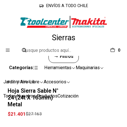
ENVÍOS A TODO CHILE
Inicio
Accesorios
Sierras
Sierras
0
Filtros
Categorías
Herramientas
Maquinarias
Jardín y Aire Libre
Accesorios
B-00832
|
Makita
-21% OFF
Hoja Sierra Sable N°
Todos Nuestros Productos
Cotización
24 (24t X 165mm)
Metal
$21.401
$27.163