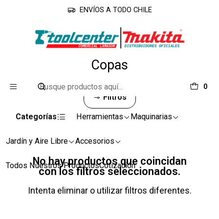
ENVÍOS A TODO CHILE
Inicio
Accesorios
Copas
Copas
0
Filtros
Categorías
Herramientas
Maquinarias
Jardín y Aire Libre
Accesorios
No hay productos que coincidan
Todos Nuestros Productos
Cotización
con los filtros seleccionados.
Intenta eliminar o utilizar filtros diferentes.