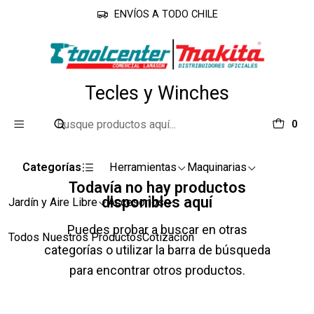
ENVÍOS A TODO CHILE
Inicio
Herramientas
Tecles y Winches
Tecles y Winches
0
Categorías
Herramientas
Maquinarias
Todavía no hay productos
disponibles aquí
Jardín y Aire Libre
Accesorios
Puedes probar a buscar en otras
Todos Nuestros Productos
Cotización
categorías o utilizar la barra de búsqueda
para encontrar otros productos.