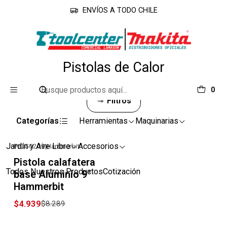
ENVÍOS A TODO CHILE
Inicio
Herramientas
Pistolas de Calor
Pistolas de Calor
0
Filtros
Categorías
Herramientas
Maquinarias
Jardín y Aire Libre
Accesorios
PICG0209
|
Hammerbit
-40% OFF
Pistola calafatera
Todos Nuestros Productos
Cotización
base Aluminio 9''
Hammerbit
$4.939
$8.289