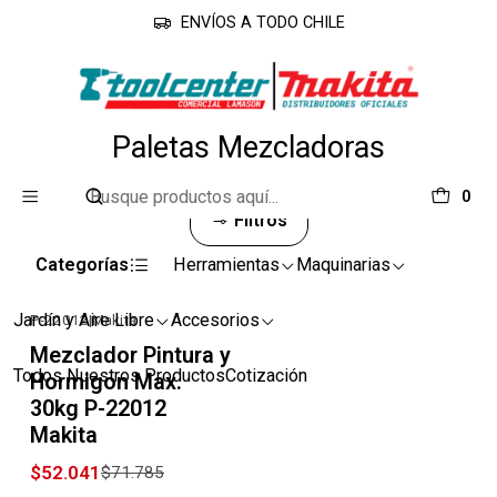
ENVÍOS A TODO CHILE
Inicio
Accesorios
Paletas Mezcladoras
Paletas Mezcladoras
0
Filtros
Categorías
Herramientas
Maquinarias
Jardín y Aire Libre
Accesorios
P-22012
|
Makita
-28% OFF
Mezclador Pintura y
Todos Nuestros Productos
Cotización
Hormigon Max.
30kg P-22012
Makita
$52.041
$71.785