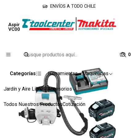
ENVÍOS A TODO CHILE
Inicio
Línea Industrial
Aspiradoras
Aspiradora de Mochila + 2 Baterias Y Cargador
VC008GZ-1 Makita
0
Categorías
Herramientas
Maquinarias
Jardín y Aire Libre
Accesorios
Todos Nuestros Productos
Cotización