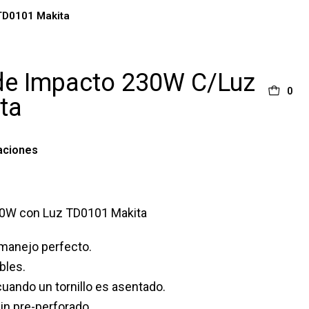
TD0101 Makita
 de Impacto 230W C/Luz
0
ta
aciones
230W con Luz TD0101 Makita
manejo perfecto.
bles.
uando un tornillo es asentado.
sin pre-perforado.