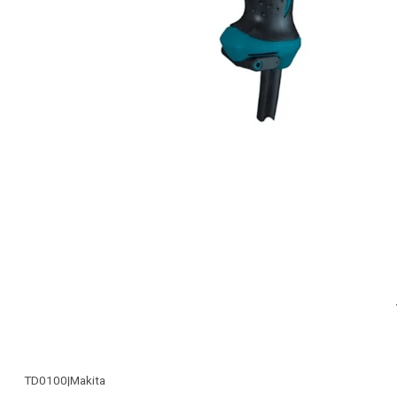
TD0100
|
Makita
-28% OFF