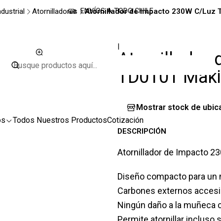
dustrial
Atornilladores
Atornillador de Impacto 230W C/Luz 
ENVÍOS A TODO CHILE
|
Atornillador
TD0101 Maki
Mostrar stock de ubic
os
Todos Nuestros Productos
Cotización
DESCRIPCIÓN
Atornillador de Impacto 
Diseño compacto para un 
Carbones externos accesi
Ningún daño a la muñeca c
Permite atornillar incluso 