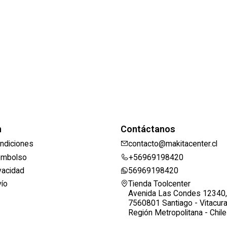
n
Contáctanos
ndiciones
contacto@makitacenter.cl
eembolso
+56969198420
ivacidad
56969198420
vío
Tienda Toolcenter
Avenida Las Condes 12340,
7560801 Santiago - Vitacur
Región Metropolitana - Chile