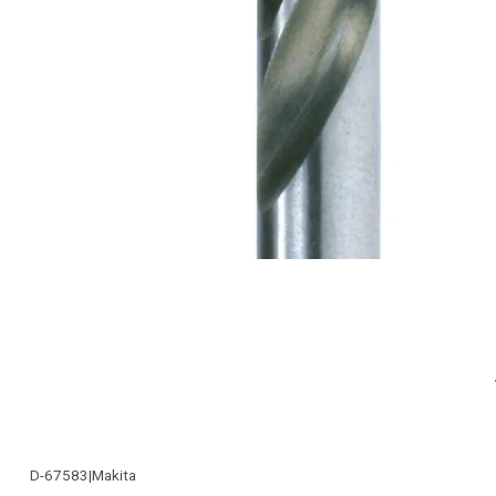
D-67583
|
Makita
-20% OFF