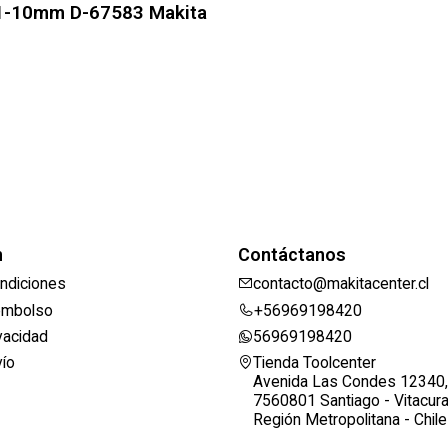
1-10mm D-67583 Makita
n
Contáctanos
ndiciones
contacto@makitacenter.cl
eembolso
+56969198420
ivacidad
56969198420
vío
Tienda Toolcenter
Avenida Las Condes 12340,
7560801 Santiago - Vitacur
Región Metropolitana - Chile