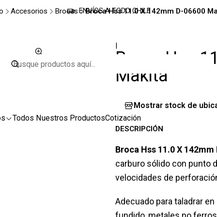
io
Accesorios
Brocas
Broca Hss 11.0 X 142mm D-06600 Ma
ENVÍOS A TODO CHILE
|
Broca Hss 1
Makita
Mostrar stock de ubic
os
Todos Nuestros Productos
Cotización
DESCRIPCIÓN
Broca Hss 11.0 X 142mm
carburo sólido con punto 
velocidades de perforación
Adecuado para taladrar en 
fundido, metales no ferros