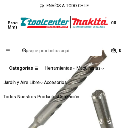
ENVÍOS A TODO CHILE
Inicio
Accesorios
Brocas
Broca Sds-plus 16 X 160 Mm. Proline (Largo Útil 100
Mm)
0
Categorías
Herramientas
Maquinarias
Jardín y Aire Libre
Accesorios
Todos Nuestros Productos
Cotización