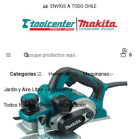
ENVÍOS A TODO CHILE
Inicio
Línea Industrial
Cepillos
Cepillo 82mm 1050w KP0810C 3.1/4" Makita
0
Categorías
Herramientas
Maquinarias
Jardín y Aire Libre
Accesorios
Todos Nuestros Productos
Cotización