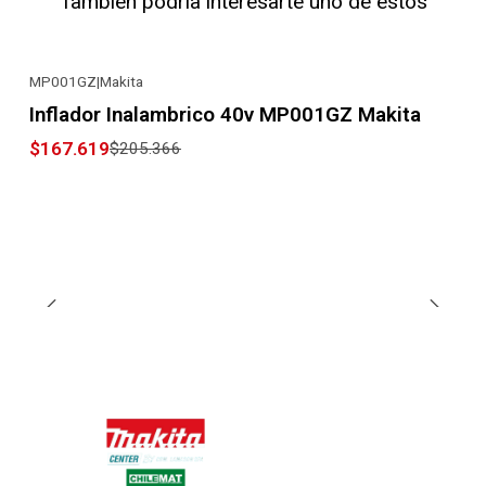
También podría interesarte uno de estos
MP001GZ
|
Makita
-18% OFF
Inflador Inalambrico 40v MP001GZ Makita
$167.619
$205.366