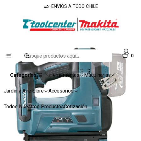
ENVÍOS A TODO CHILE
Inicio
Línea Industrial
Clavadoras
Clavadora Inalambrica 18v Lxt 50mm
0
Categorías
Herramientas
Maquinarias
Jardín y Aire Libre
Accesorios
Todos Nuestros Productos
Cotización