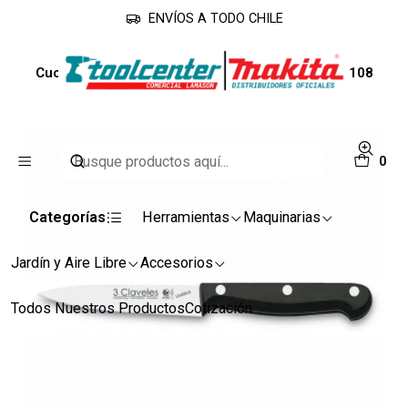
ENVÍOS A TODO CHILE
Inicio
Accesorios
Cuchillos
Cuchillo Verdura 3 claveles Inox Unibl 10 cm #1108
0
Categorías
Herramientas
Maquinarias
Jardín y Aire Libre
Accesorios
Todos Nuestros Productos
Cotización