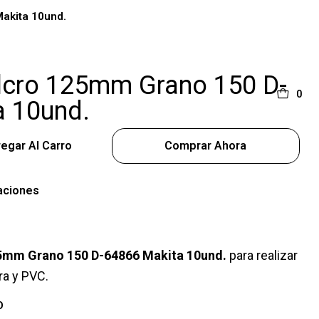
akita 10und.
elcro 125mm Grano 150 D-
0
a 10und.
egar Al Carro
Comprar Ahora
aciones
125mm Grano 150 D-64866 Makita 10und.
para realizar
ra y PVC.
O