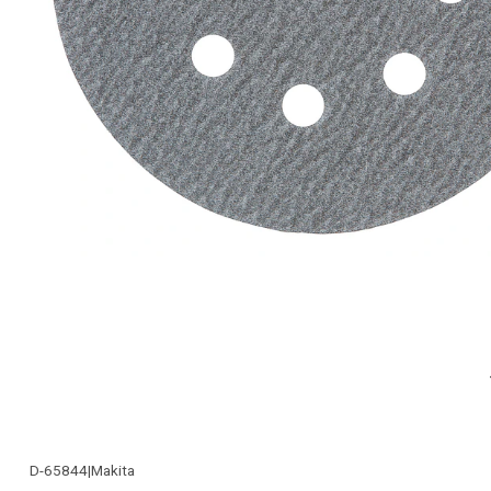
D-65844
|
Makita
-28% OFF