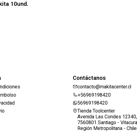
ita 10und.
n
Contáctanos
ndiciones
contacto@makitacenter.cl
eembolso
+56969198420
ivacidad
56969198420
vío
Tienda Toolcenter
Avenida Las Condes 12340,
7560801 Santiago - Vitacur
Región Metropolitana - Chile