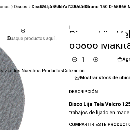
orios
Discos
Disco Lija Velcro 125mm Grano 150 D-65866 M
ENVÍOS A TODO CHILE
|
Disco Lija V
65866 Makit
Agr
Cantidad
os
Todos Nuestros Productos
Cotización
Mostrar stock de ubic
DESCRIPCIÓN
Disco Lija Tela Velcro 
trabajos de lijado en made
COMPARTIR ESTE PRODUCT