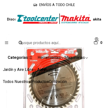
ENVÍOS A TODO CHILE
Inicio
Accesorios
Discos
Disco Sierra 7.1/4'' Madera 40 Dientes D-20688 Makita
0
Categorías
Herramientas
Maquinarias
Jardín y Aire Libre
Accesorios
Todos Nuestros Productos
Cotización