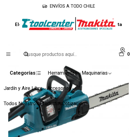
ENVÍOS A TODO CHILE
Inicio
Línea Jardín
Electrosierras
Electrosierra Inalambrica 14" DUC353Z-1 Makita
0
Categorías
Herramientas
Maquinarias
Jardín y Aire Libre
Accesorios
Todos Nuestros Productos
Cotización