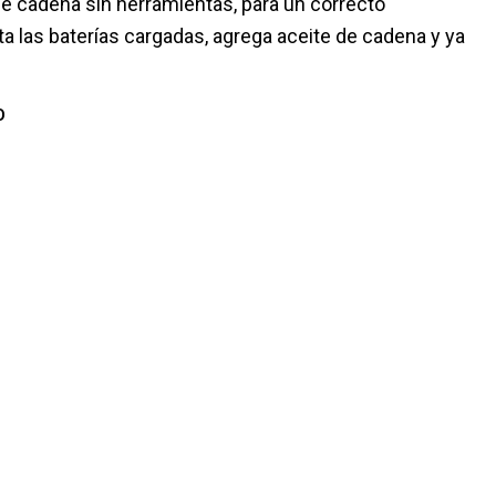
 de cadena sin herramientas, para un correcto
a las baterías cargadas, agrega aceite de cadena y ya
O