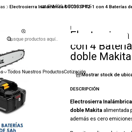
ras
Electrosierra Inalámbrica DUC353PT2-1 con 4 Baterías d
ENVÍOS A TODO CHILE
|
Electrosierr
con 4 Baterí
doble Makita
os
Todos Nuestros Productos
Cotización
Mostrar stock de ubic
DESCRIPCIÓN
Electrosierra Inalámbric
doble Makita
alimentada po
además es cero emiciones 