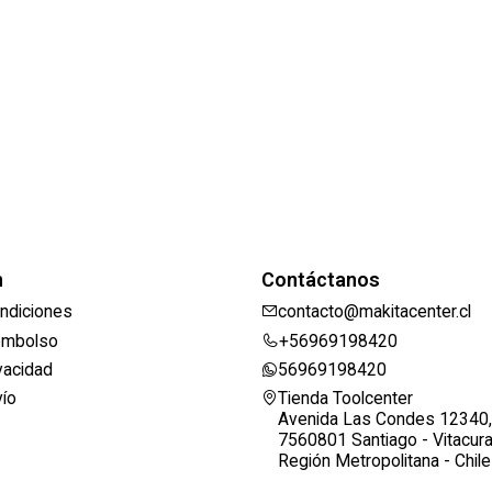
n
Contáctanos
ndiciones
contacto@makitacenter.cl
eembolso
+56969198420
ivacidad
56969198420
vío
Tienda Toolcenter
Avenida Las Condes 12340,
7560801 Santiago - Vitacur
Región Metropolitana - Chile