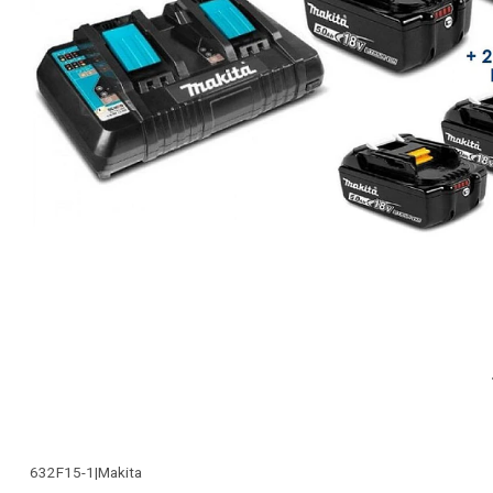
632F15-1
|
Makita
-25% OFF