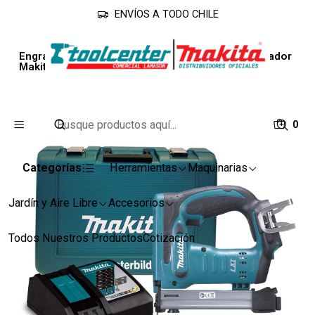
ENVÍOS A TODO CHILE
Inicio
Línea Industrial
Clavadoras
Engrapadora 18v 10mm Dst221rfe Batería + Cargador
Makita
0
Categorías
Herramientas
Maquinarias
Jardín y Aire Libre
Accesorios
Todos Nuestros Productos
Cotización