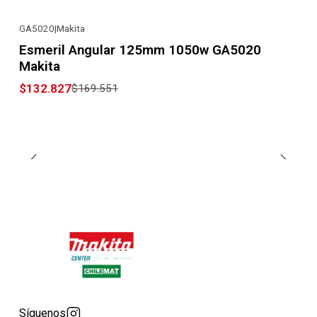
GA5020
|
Makita
-22% OFF
Esmeril Angular 125mm 1050w GA5020
Makita
$132.827
$169.551
Síguenos