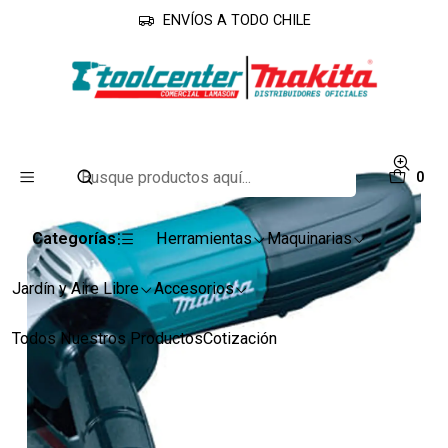
ENVÍOS A TODO CHILE
Inicio
Línea Industrial
Esmeriles
Esmeril 4.1/2" GA4534 Makita
0
Categorías
Herramientas
Maquinarias
Jardín y Aire Libre
Accesorios
Todos Nuestros Productos
Cotización