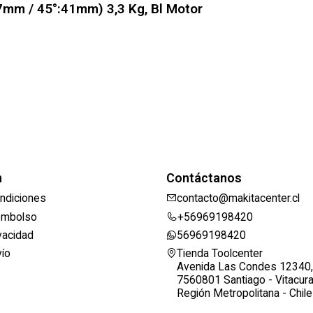
57mm / 45°:41mm) 3,3 Kg, Bl Motor
n
Contáctanos
ndiciones
contacto@makitacenter.cl
eembolso
+56969198420
ivacidad
56969198420
vío
Tienda Toolcenter
Avenida Las Condes 12340,
7560801 Santiago - Vitacur
Región Metropolitana - Chile