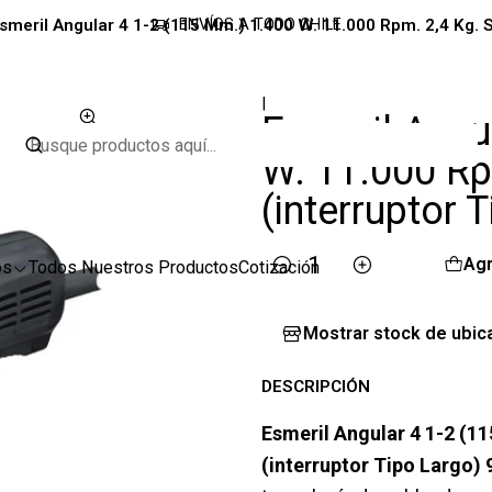
smeril Angular 4 1-2 (115 Mm.) 1.400 W. 11.000 Rpm. 2,4 Kg. S
ENVÍOS A TODO CHILE
|
Esmeril Angu
W. 11.000 Rp
(interruptor 
Agr
os
Todos Nuestros Productos
Cotización
Cantidad
Mostrar stock de ubic
DESCRIPCIÓN
Esmeril Angular 4 1-2 (11
(interruptor Tipo Largo)