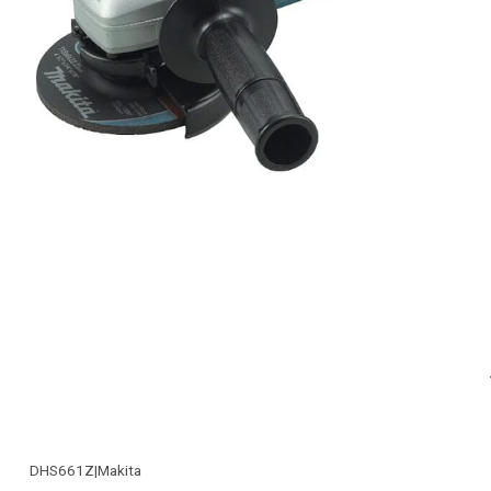
DHS661Z
|
Makita
-25% OFF