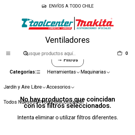
ENVÍOS A TODO CHILE
Inicio
Línea Industrial
Ventiladores
Ventiladores
0
Filtros
Categorías
Herramientas
Maquinarias
Jardín y Aire Libre
Accesorios
No hay productos que coincidan
Todos Nuestros Productos
Cotización
con los filtros seleccionados.
Intenta eliminar o utilizar filtros diferentes.