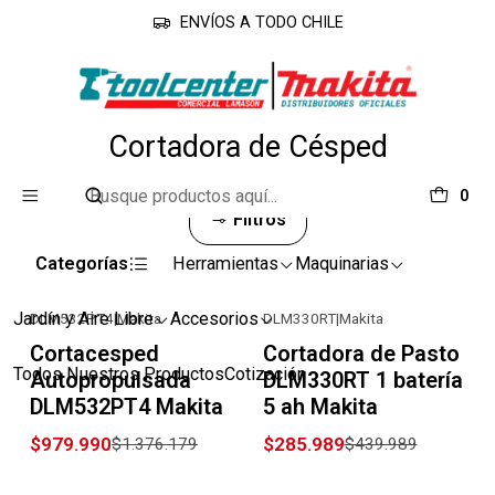
ENVÍOS A TODO CHILE
Inicio
Línea Jardín
Cortadora de Césped
Cortadora de Césped
0
Filtros
Categorías
Herramientas
Maquinarias
Jardín y Aire Libre
Accesorios
DLM532PT4
|
Makita
DLM330RT
|
Makita
-29% OFF
-35% OFF
Cortacesped
Cortadora de Pasto
Todos Nuestros Productos
Cotización
Autopropulsada
DLM330RT 1 batería
DLM532PT4 Makita
5 ah Makita
$979.990
$285.989
$1.376.179
$439.989