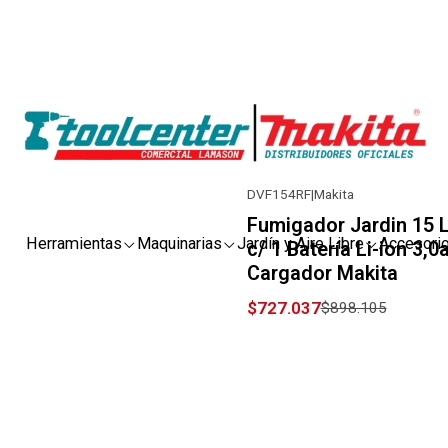
DVF154RF
|
Makita
-19% OFF
Fumigador Jardin 15 L
Herramientas
Maquinarias
Jardín y Aire Libre
Accesori
c/ 1 Batería Li-ion 3,0
Cargador Makita
$727.037
$898.105