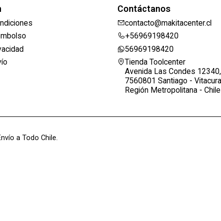
n
Contáctanos
ndiciones
contacto@makitacenter.cl
eembolso
+56969198420
ivacidad
56969198420
vío
Tienda Toolcenter
Avenida Las Condes 12340,
7560801 Santiago - Vitacur
Región Metropolitana - Chile
nvío a Todo Chile.