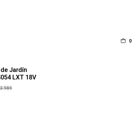
0
de Jardín
S054 LXT 18V
3.989