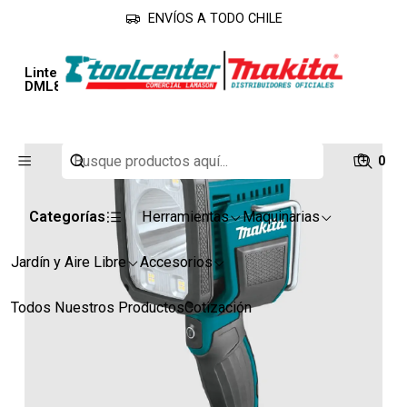
ENVÍOS A TODO CHILE
Inicio
Línea Industrial
Linternas
Linterna Inalámbrica 18v Lxt 1.250lm 4 Modos
DML812 Makita
0
Categorías
Herramientas
Maquinarias
Jardín y Aire Libre
Accesorios
Todos Nuestros Productos
Cotización