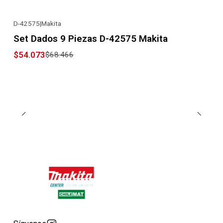
D-42575
|
Makita
-21% OFF
Set Dados 9 Piezas D-42575 Makita
$54.073
$68.466