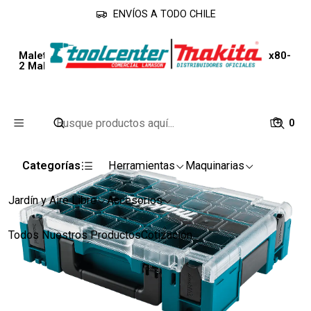
ENVÍOS A TODO CHILE
Inicio
Accesorios
Cajas de Herramientas
Maleta Macpak Organizador Con Caja Interna 191x80-
2 Makita
0
Categorías
Herramientas
Maquinarias
Jardín y Aire Libre
Accesorios
Todos Nuestros Productos
Cotización