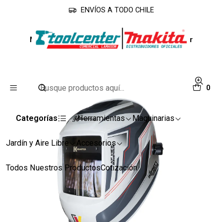
ENVÍOS A TODO CHILE
Inicio
Accesorios
Accesorios Maquinarias
Máscara Fotosensible Infinity 950PRO Krafter
0
Categorías
Herramientas
Maquinarias
Jardín y Aire Libre
Accesorios
Todos Nuestros Productos
Cotización