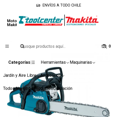
ENVÍOS A TODO CHILE
Inicio
Línea Jardín
Motosierras
Motosierra 36cc 2,4hp Espada 16" EA3601F40B
Makita
0
Categorías
Herramientas
Maquinarias
Jardín y Aire Libre
Accesorios
Todos Nuestros Productos
Cotización