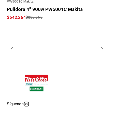
PW5001C
|
Makita
-24% OFF
Pulidora 4" 900w PW5001C Makita
$642.264
$839.665
Síguenos