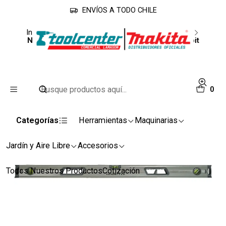
ENVÍOS A TODO CHILE
Inicio
Herramientas
Herramientas de Medición
Nivel magnetico 40'' con 3 burbujas Hammerbit
0
Categorías
Herramientas
Maquinarias
Jardín y Aire Libre
Accesorios
Todos Nuestros Productos
Cotización