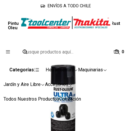
ENVÍOS A TODO CHILE
Inicio
Piso y Pared
Esmaltes
Pintura en Aerosol Ultra Cover 2X Brillante 340G Rust
Oleu
0
Categorías
Herramientas
Maquinarias
Jardín y Aire Libre
Accesorios
Todos Nuestros Productos
Cotización