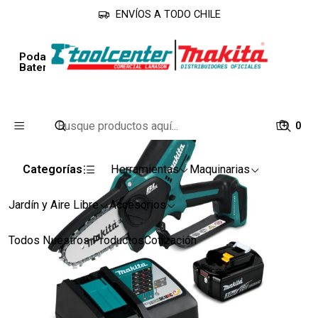
ENVÍOS A TODO CHILE
Inicio
Línea Jardín
Podadores de Altura
Podadora Tipo Motosierra Inalámbrica 18V con
Batería y Cargador DUC101SF Makita
0
Categorías
Herramientas
Maquinarias
Jardín y Aire Libre
Accesorios
Todos Nuestros Productos
Cotización