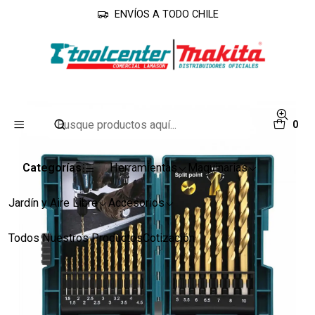
ENVÍOS A TODO CHILE
Inicio
Accesorios
Brocas
Set Brocas Hss 19 Piezas B-67795 Makita
0
Categorías
Herramientas
Maquinarias
Jardín y Aire Libre
Accesorios
Todos Nuestros Productos
Cotización