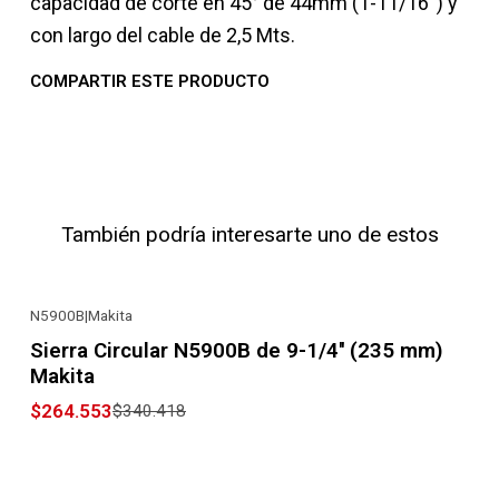
capacidad de corte en 45° de 44mm (1-11/16'') y
con largo del cable de 2,5 Mts.
COMPARTIR ESTE PRODUCTO
También podría interesarte uno de estos
N5900B
|
Makita
-22% OFF
Sierra Circular N5900B de 9-1/4'' (235 mm)
Makita
$264.553
$340.418