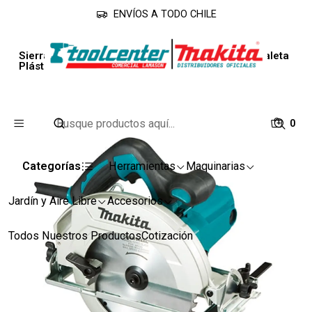
ENVÍOS A TODO CHILE
Inicio
Línea Industrial
Sierras
Sierra Circular HS7010K de 7-1/4" (185 mm) + Maleta
Plástica Makita
0
Categorías
Herramientas
Maquinarias
Jardín y Aire Libre
Accesorios
Todos Nuestros Productos
Cotización