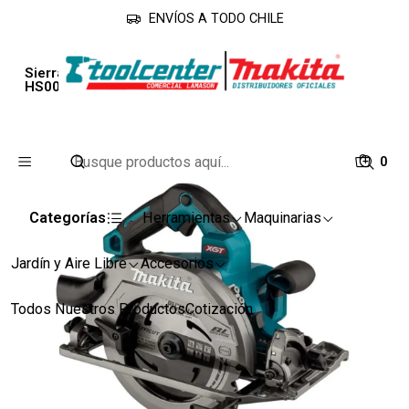
ENVÍOS A TODO CHILE
Inicio
Línea Industrial
Sierras
Sierra Circular Inalambrica Li Ion 40V Max Xgt
HS004GZ Makita
0
Categorías
Herramientas
Maquinarias
Jardín y Aire Libre
Accesorios
Todos Nuestros Productos
Cotización