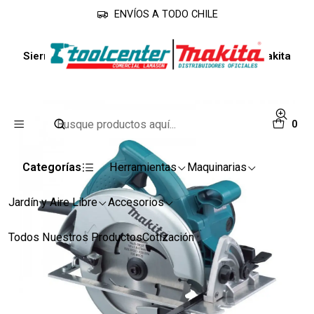
ENVÍOS A TODO CHILE
Inicio
Línea Industrial
Sierras
Sierra Electrica Circular 7 1/4 1800W 5007NK Makita
0
Categorías
Herramientas
Maquinarias
Jardín y Aire Libre
Accesorios
Todos Nuestros Productos
Cotización