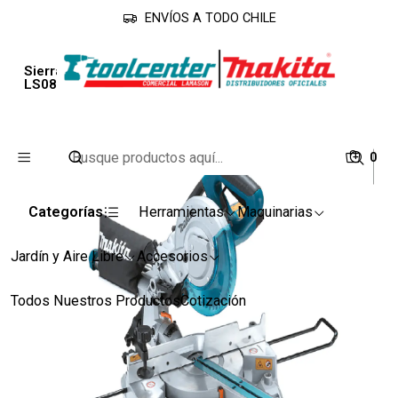
ENVÍOS A TODO CHILE
Inicio
Línea Industrial
Sierras
Sierra Ingletadora de 8-1/2'' (216 mm.) con laser
LS0815FL Makita
0
Categorías
Herramientas
Maquinarias
Jardín y Aire Libre
Accesorios
Todos Nuestros Productos
Cotización