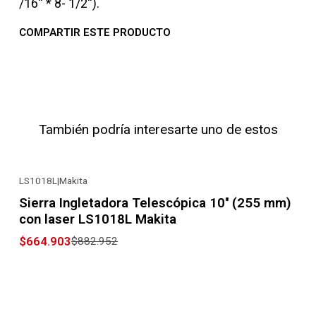
/16'' * 8- 1/2'').
COMPARTIR ESTE PRODUCTO
También podría interesarte uno de estos
LS1018L
|
Makita
-25% OFF
Sierra Ingletadora Telescópica 10'' (255 mm)
con laser LS1018L Makita
$664.903
$882.952