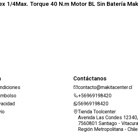
ex 1/4Max. Torque 40 N.m Motor BL Sin Batería Mak
n
Contáctanos
ndiciones
contacto@makitacenter.cl
eembolso
+56969198420
ivacidad
56969198420
vío
Tienda Toolcenter
Avenida Las Condes 12340,
7560801 Santiago - Vitacur
Región Metropolitana - Chile