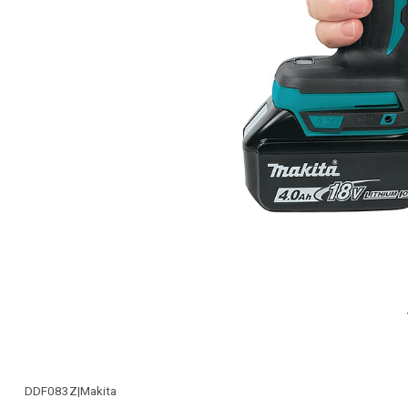
DDF083Z
|
Makita
-22% OFF