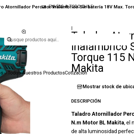
ro Atornillador Percutor Inalámbrico Sin batería 18V Max. T
ENVÍOS A TODO CHILE
|
Taladro Atorn
Inalámbrico 
Torque 115 
Makita
os
Todos Nuestros Productos
Cotización
Mostrar stock de ubic
DESCRIPCIÓN
Taladro Atornillador Pe
N.m Motor BL Makita
, el
de alta luminosidad perfec