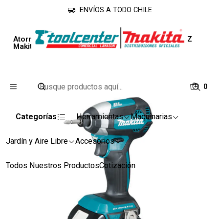
ENVÍOS A TODO CHILE
Inicio
Línea Industrial
Atornilladores
Atornillador de Impacto Inalambrico 18V DTD153Z
Makita
0
Categorías
Herramientas
Maquinarias
Jardín y Aire Libre
Accesorios
Todos Nuestros Productos
Cotización