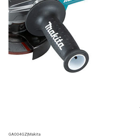
GA004GZ
|
Makita
-28% OFF