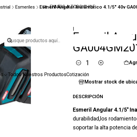
strial
Esmeriles
Esmeril Angular Inalámbrico 4.1/5" 40v GA
ENVÍOS A TODO CHILE
|
Esmeril Angu
GA004GM201
Agr
Cantidad
os
Todos Nuestros Productos
Cotización
Mostrar stock de ubic
DESCRIPCIÓN
Esmeril Angular 4.1/5'' 
durabilidad,los rodamiento
soportar la alta potencia d