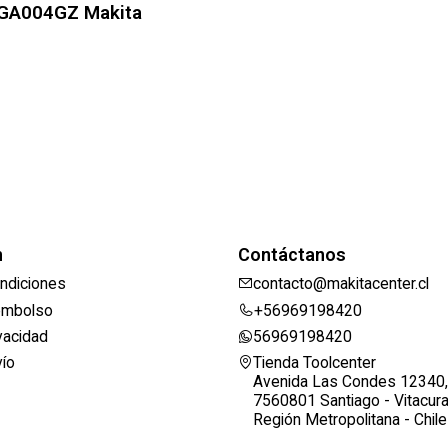
t GA004GZ Makita
n
Contáctanos
ndiciones
contacto@makitacenter.cl
eembolso
+56969198420
ivacidad
56969198420
vío
Tienda Toolcenter
Avenida Las Condes 12340,
7560801 Santiago - Vitacur
Región Metropolitana - Chile