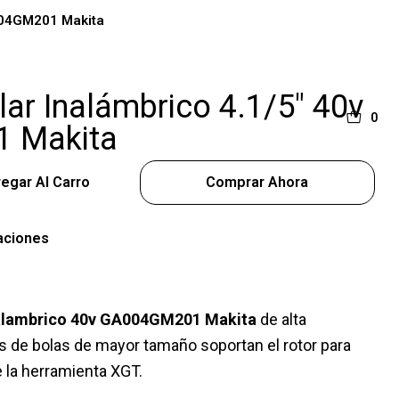
004GM201 Makita
lar Inalámbrico 4.1/5" 40v
0
 Makita
egar Al Carro
Comprar Ahora
aciones
Inalambrico 40v GA004GM201 Makita
de alta
s de bolas de mayor tamaño soportan el rotor para
e la herramienta XGT.