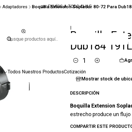
Adaptadores
Boquilla Extension Soplador 80-72 Para Dub1
ENVÍOS A TODO CHILE
|
Boquilla Ext
Dub184 191L
Agr
Cantidad
os
Todos Nuestros Productos
Cotización
Mostrar stock de ubic
DESCRIPCIÓN
Boquilla Extension Sopla
estrecho produce un flujo
COMPARTIR ESTE PRODUCT