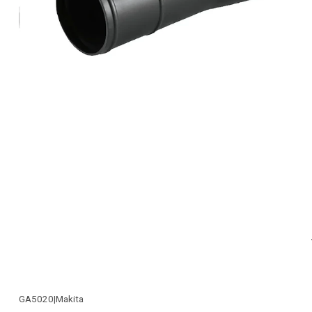
GA5020
|
Makita
-22% OFF