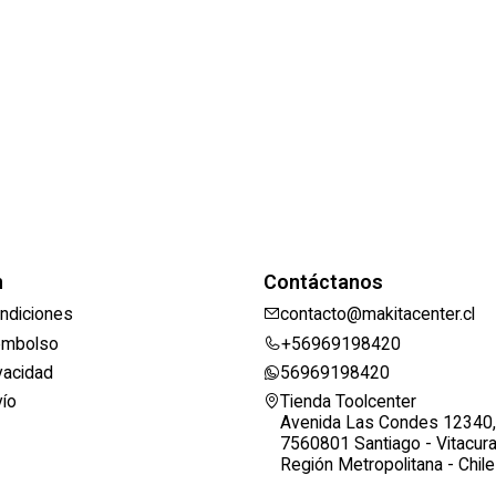
n
Contáctanos
ndiciones
contacto@makitacenter.cl
eembolso
+56969198420
ivacidad
56969198420
vío
Tienda Toolcenter
Avenida Las Condes 12340,
7560801 Santiago - Vitacur
Región Metropolitana - Chile