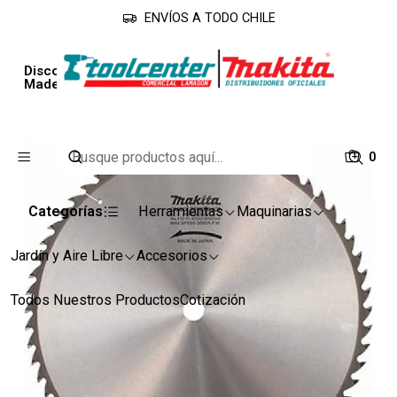
ENVÍOS A TODO CHILE
Inicio
Accesorios
Discos
Disco 12x40 Dientes. Eje 25.4mm y Buje 25mm
Madera
0
Categorías
Herramientas
Maquinarias
Jardín y Aire Libre
Accesorios
Todos Nuestros Productos
Cotización