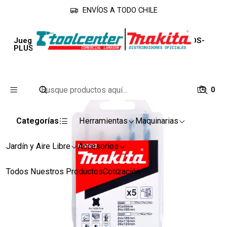
ENVÍOS A TODO CHILE
Inicio
Accesorios
Brocas
Juego de brocas madera y metal para martillo SDS-
PLUS B-57532
0
Categorías
Herramientas
Maquinarias
Jardín y Aire Libre
Accesorios
Todos Nuestros Productos
Cotización