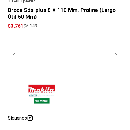
B-14881
|
Makita
-27% OFF
Broca Sds-plus 8 X 110 Mm. Proline (Largo
Útil 50 Mm)
$3.761
$5.149
Síguenos