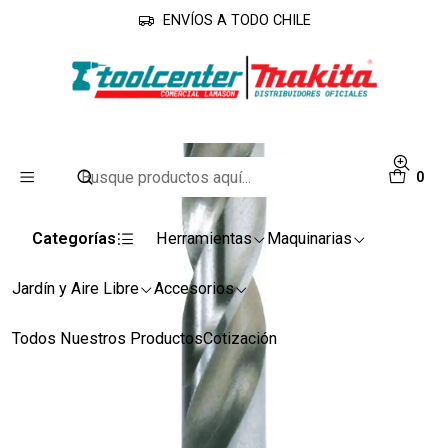
ENVÍOS A TODO CHILE
Inicio
Accesorios
Brocas
Broca Hss 9.0 X 125mm D-06535 Makita
0
Categorías
Herramientas
Maquinarias
Jardín y Aire Libre
Accesorios
Todos Nuestros Productos
Cotización