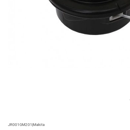
JR001GM201
|
Makita
-22% OFF