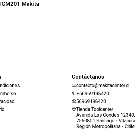
01GM201 Makita
n
Contáctanos
ndiciones
contacto@makitacenter.cl
eembolso
+56969198420
ivacidad
56969198420
vío
Tienda Toolcenter
Avenida Las Condes 12340,
7560801 Santiago - Vitacur
Región Metropolitana - Chile