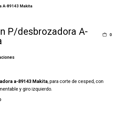
a A-89143 Makita
n P/desbrozadora A-
0
a
aciones
adora a-89143 Makita
, para corte de cesped, con
entable y giro izquierdo.
O