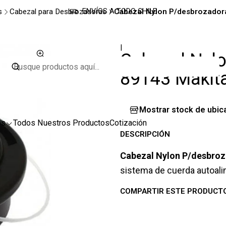
s
Cabezal para Desbrozadoras
Cabezal Nylon P/desbrozador
ENVÍOS A TODO CHILE
|
Cabezal Nylo
89143 Makit
Mostrar stock de ubic
os
Todos Nuestros Productos
Cotización
DESCRIPCIÓN
Cabezal Nylon P/desbroz
sistema de cuerda autoalim
COMPARTIR ESTE PRODUCT