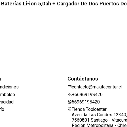
Baterías Li-ion 5,0ah + Cargador De Dos Puertos D
n
Contáctanos
ndiciones
contacto@makitacenter.cl
eembolso
+56969198420
ivacidad
56969198420
vío
Tienda Toolcenter
Avenida Las Condes 12340,
7560801 Santiago - Vitacur
Región Metropolitana - Chile