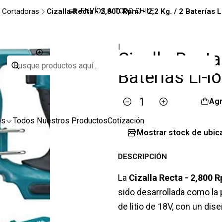
Cortadoras
Cizalla Recta - 2,800 Rpm. - 2,2 Kg. / 2 Baterías 
ENVÍOS A TODO CHILE
|
Cizalla Recta
Baterías Li-i
Agr
Cantidad
os
Todos Nuestros Productos
Cotización
Mostrar stock de ubic
DESCRIPCIÓN
La
Cizalla Recta - 2,800 R
sido desarrollada como la p
de litio de 18V, con un di