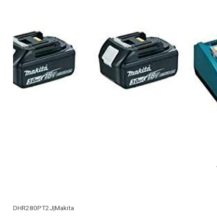
DHR280PT2J
|
Makita
-26% OFF