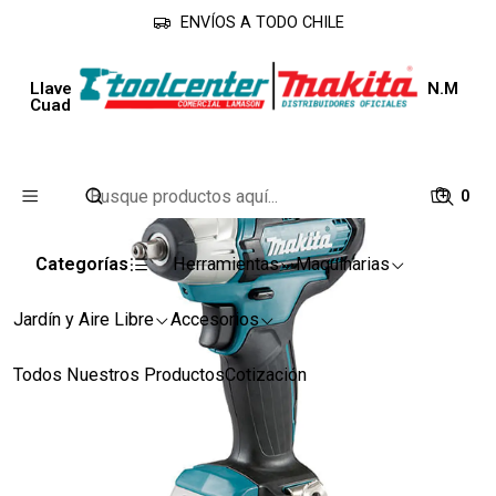
ENVÍOS A TODO CHILE
Inicio
Línea Industrial
Llaves de Impacto
Llave De Impacto 12v TW140DZ Max. Torque 140 N.M
Cuadrante 3/8 Makita
0
Categorías
Herramientas
Maquinarias
Jardín y Aire Libre
Accesorios
Todos Nuestros Productos
Cotización