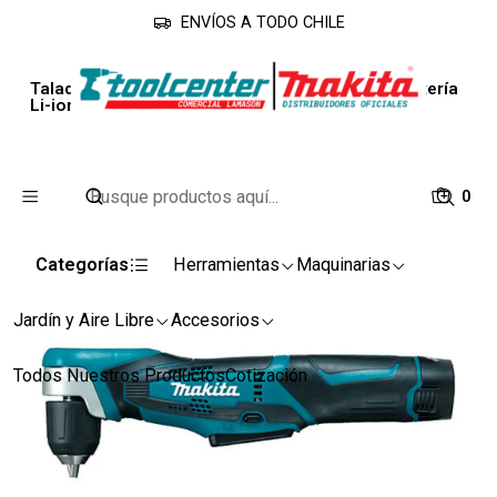
ENVÍOS A TODO CHILE
Inicio
Línea Industrial
Taladros
Taladro Angular 10 Mm 12v Max 0-800rpm / 2 Batería
Li-ion 1.3 Ah + Cargador
0
Categorías
Herramientas
Maquinarias
Jardín y Aire Libre
Accesorios
Todos Nuestros Productos
Cotización