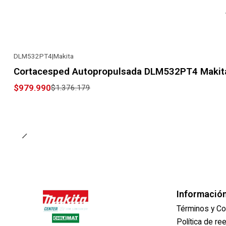
DLM532PT4
|
Makita
-29% OFF
Cortacesped Autopropulsada DLM532PT4 Makit
$979.990
$1.376.179
Informació
Términos y Co
Política de r