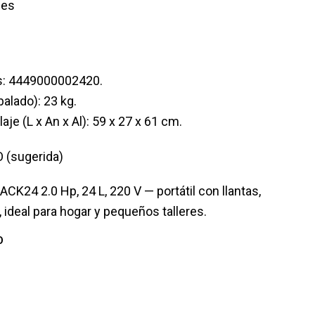
les
as: 4449000002420.
lado): 23 kg.
e (L x An x Al): 59 x 27 x 61 cm.
O (sugerida)
CK24 2.0 Hp, 24 L, 220 V — portátil con llantas,
, ideal para hogar y pequeños talleres.
O