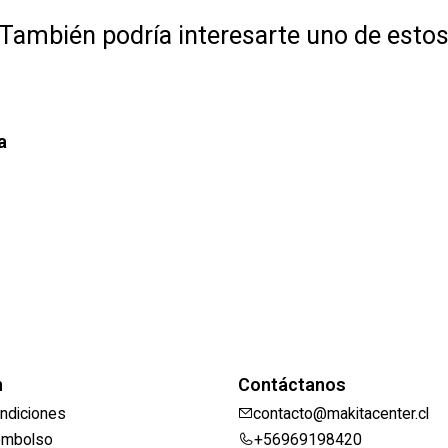
También podría interesarte uno de esto
a
n
Contáctanos
ndiciones
contacto@makitacenter.cl
eembolso
+56969198420