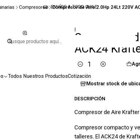
inarias
Compresores
Compresor de Aire 2.0Hp 24Lt 220V AC
ENVÍOS A TODO CHILE
|
Compresor de
ACK24 Krafte
Agr
Cantidad
os
Todos Nuestros Productos
Cotización
Mostrar stock de ubic
DESCRIPCIÓN
Compresor de Aire Krafter 
Compresor compacto y ver
talleres. El ACK24 de Kraf