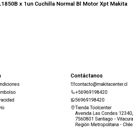
850B x 1un Cuchilla Normal Bl Motor Xpt Makita
n
Contáctanos
ndiciones
contacto@makitacenter.cl
eembolso
+56969198420
ivacidad
56969198420
vío
Tienda Toolcenter
Avenida Las Condes 12340,
7560801 Santiago - Vitacur
Región Metropolitana - Chile