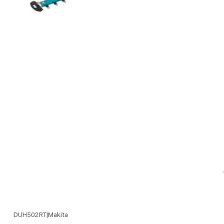
DUH502RT
|
Makita
-26% OFF