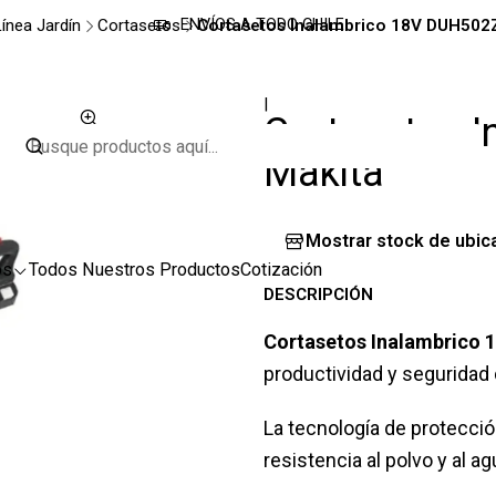
ínea Jardín
Cortasetos
Cortasetos Inalambrico 18V DUH502
ENVÍOS A TODO CHILE
|
Cortasetos 
Makita
Mostrar stock de ubic
os
Todos Nuestros Productos
Cotización
DESCRIPCIÓN
Cortasetos Inalambrico
productividad y seguridad 
La tecnología de protecció
resistencia al polvo y al a