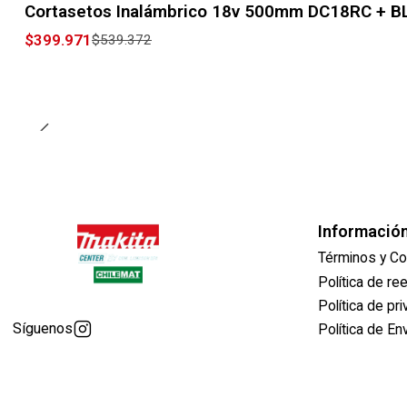
Cortasetos Inalámbrico 18v 500mm DC18RC + BL1
$399.971
$539.372
Informació
Términos y Co
Política de r
Política de pr
Síguenos
Política de En