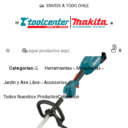
ENVÍOS A TODO CHILE
Inicio
Línea Industrial
Línea Industrial
Herramienta Multifuncional 18v DUX18Z Makita
0
Categorías
Herramientas
Maquinarias
Jardín y Aire Libre
Accesorios
Todos Nuestros Productos
Cotización