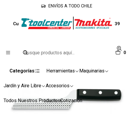
ENVÍOS A TODO CHILE
Inicio
Accesorios
Cuchillos
Cuchillo Queso 3 claveles Inox Unibl 12 cm #1139
0
Categorías
Herramientas
Maquinarias
Jardín y Aire Libre
Accesorios
Todos Nuestros Productos
Cotización